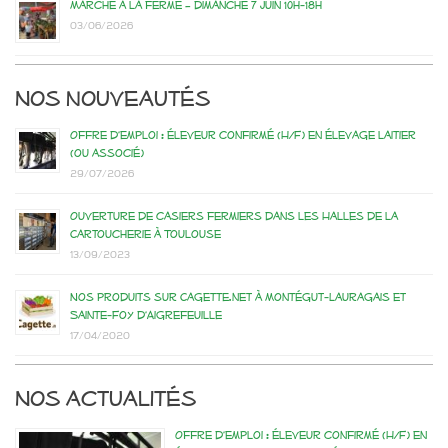
Marché à la ferme – dimanche 7 juin 10h-18h
03/06/2026
Nos nouveautés
Offre d’emploi : éleveur confirmé (H/F) en élevage laitier
(ou associé)
29/07/2026
Ouverture de casiers fermiers dans les Halles de la
Cartoucherie à Toulouse
13/09/2023
Nos produits sur Cagette.net à Montégut-Lauragais et
Sainte-Foy d’Aigrefeuille
17/04/2020
Nos actualités
Offre d’emploi : éleveur confirmé (H/F) en