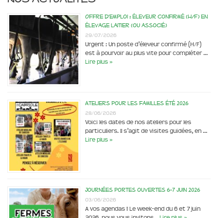
Offre d’emploi : éleveur confirmé (H/F) en
élevage laitier (ou associé)
29/07/2026
Urgent : Un poste d’éleveur confirmé (H/F)
est à pourvoir au plus vite pour compléter …
Lire plus »
Ateliers pour les familles été 2026
28/06/2026
Voici les dates de nos ateliers pour les
particuliers. Il s’agit de visites guidées, en …
Lire plus »
Journées portes ouvertes 6-7 juin 2026
03/06/2026
A vos agendas ! Le week-end du 6 et 7 juin
2026, nous vous invitons …
Lire plus »