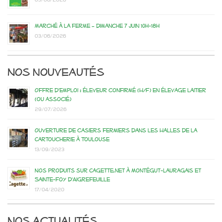
Marché à la ferme – dimanche 7 juin 10h-18h
03/06/2026
Nos nouveautés
Offre d’emploi : éleveur confirmé (H/F) en élevage laitier
(ou associé)
29/07/2026
Ouverture de casiers fermiers dans les Halles de la
Cartoucherie à Toulouse
13/09/2023
Nos produits sur Cagette.net à Montégut-Lauragais et
Sainte-Foy d’Aigrefeuille
17/04/2020
Nos actualités