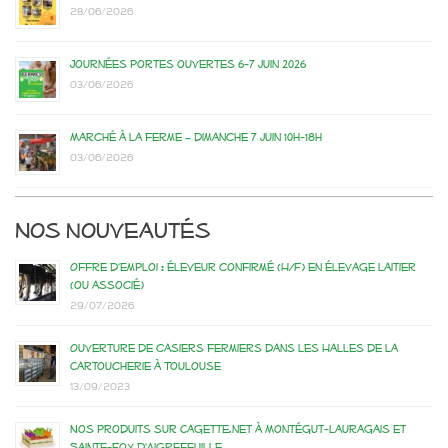
28/06/2026
Journées portes ouvertes 6-7 juin 2026
03/06/2026
Marché à la ferme – dimanche 7 juin 10h-18h
03/06/2026
Nos nouveautés
Offre d’emploi : éleveur confirmé (H/F) en élevage laitier
(ou associé)
29/07/2026
Ouverture de casiers fermiers dans les Halles de la
Cartoucherie à Toulouse
13/09/2023
Nos produits sur Cagette.net à Montégut-Lauragais et
Sainte-Foy d’Aigrefeuille