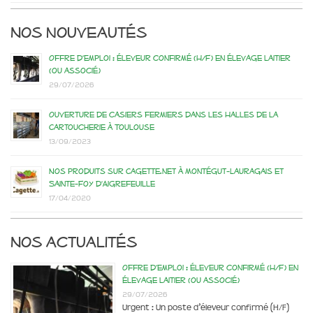
Nos nouveautés
Offre d’emploi : éleveur confirmé (H/F) en élevage laitier
(ou associé)
29/07/2026
Ouverture de casiers fermiers dans les Halles de la
Cartoucherie à Toulouse
13/09/2023
Nos produits sur Cagette.net à Montégut-Lauragais et
Sainte-Foy d’Aigrefeuille
17/04/2020
Nos actualités
Offre d’emploi : éleveur confirmé (H/F) en
élevage laitier (ou associé)
29/07/2026
Urgent : Un poste d’éleveur confirmé (H/F)