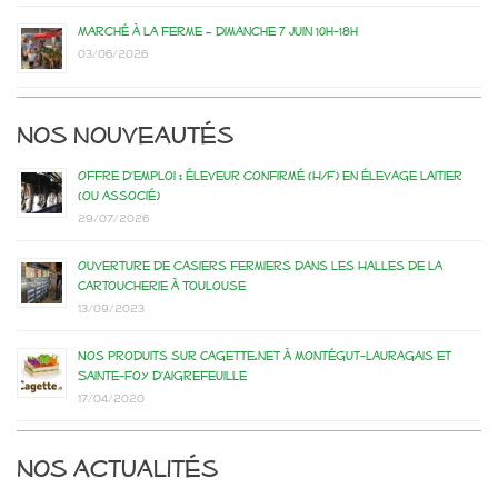
Marché à la ferme – dimanche 7 juin 10h-18h
03/06/2026
Nos nouveautés
Offre d’emploi : éleveur confirmé (H/F) en élevage laitier
(ou associé)
29/07/2026
Ouverture de casiers fermiers dans les Halles de la
Cartoucherie à Toulouse
13/09/2023
Nos produits sur Cagette.net à Montégut-Lauragais et
Sainte-Foy d’Aigrefeuille
17/04/2020
Nos actualités