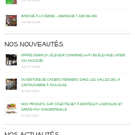
03/06/2026
Marché à la ferme – dimanche 7 juin 10h-18h
03/06/2026
Nos nouveautés
Offre d’emploi : éleveur confirmé (H/F) en élevage laitier
(ou associé)
29/07/2026
Ouverture de casiers fermiers dans les Halles de la
Cartoucherie à Toulouse
13/09/2023
Nos produits sur Cagette.net à Montégut-Lauragais et
Sainte-Foy d’Aigrefeuille
17/04/2020
Nos actualités