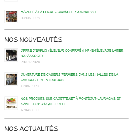
Marché à la ferme – dimanche 7 juin 10h-18h
03/06/2026
Nos nouveautés
Offre d’emploi : éleveur confirmé (H/F) en élevage laitier
(ou associé)
29/07/2026
Ouverture de casiers fermiers dans les Halles de la
Cartoucherie à Toulouse
13/09/2023
Nos produits sur Cagette.net à Montégut-Lauragais et
Sainte-Foy d’Aigrefeuille
17/04/2020
Nos actualités