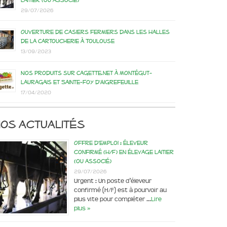
laitier (ou associé)
29/07/2026
Ouverture de casiers fermiers dans les Halles
de la Cartoucherie à Toulouse
13/09/2023
Nos produits sur Cagette.net à Montégut-
Lauragais et Sainte-Foy d’Aigrefeuille
17/04/2020
os actualités
Offre d’emploi : éleveur
confirmé (H/F) en élevage laitier
(ou associé)
29/07/2026
Urgent : Un poste d’éleveur
confirmé (H/F) est à pourvoir au
plus vite pour compléter …
Lire
plus »