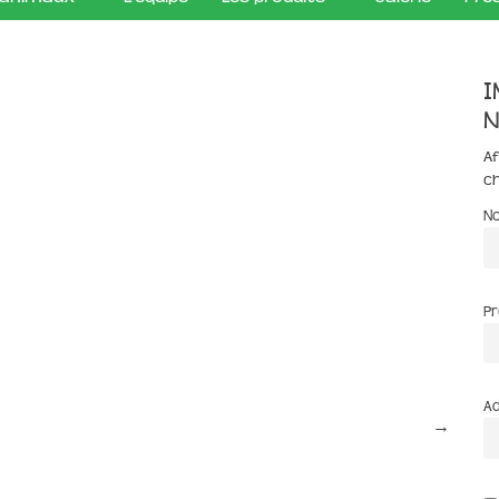
I
r
n
Af
c
N
P
Ad
→