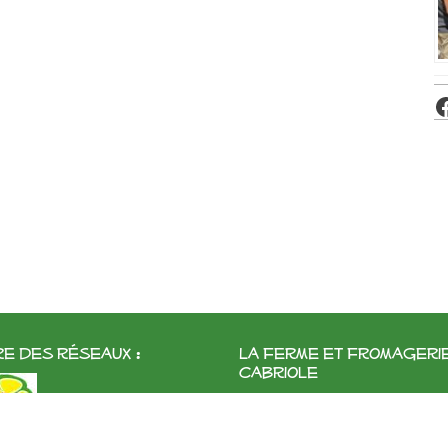
e des réseaux :
La ferme et fromageri
cabriole
Roubignol, 31540 Saint-Félix
Tél:
05 61 83 10 97