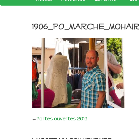
1906_PO_marche_mohai
←
Portes ouvertes 2019