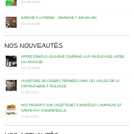
03/06/2026
Marché à la ferme – dimanche 7 juin 10h-18h
03/06/2026
Nos nouveautés
Offre d’emploi : éleveur confirmé (H/F) en élevage laitier
(ou associé)
29/07/2026
Ouverture de casiers fermiers dans les Halles de la
Cartoucherie à Toulouse
13/09/2023
Nos produits sur Cagette.net à Montégut-Lauragais et
Sainte-Foy d’Aigrefeuille
17/04/2020