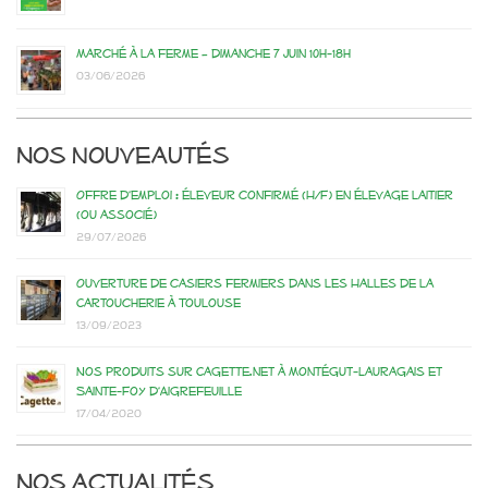
Marché à la ferme – dimanche 7 juin 10h-18h
03/06/2026
Nos nouveautés
Offre d’emploi : éleveur confirmé (H/F) en élevage laitier
(ou associé)
29/07/2026
Ouverture de casiers fermiers dans les Halles de la
Cartoucherie à Toulouse
13/09/2023
Nos produits sur Cagette.net à Montégut-Lauragais et
Sainte-Foy d’Aigrefeuille
17/04/2020
Nos actualités