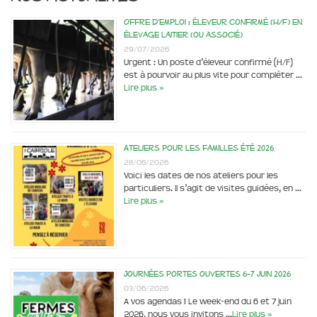
Offre d’emploi : éleveur confirmé (H/F) en
élevage laitier (ou associé)
29/07/2026
Urgent : Un poste d’éleveur confirmé (H/F)
est à pourvoir au plus vite pour compléter …
Lire plus »
Ateliers pour les familles été 2026
28/06/2026
Voici les dates de nos ateliers pour les
particuliers. Il s’agit de visites guidées, en …
Lire plus »
Journées portes ouvertes 6-7 juin 2026
03/06/2026
A vos agendas ! Le week-end du 6 et 7 juin
2026, nous vous invitons …
Lire plus »