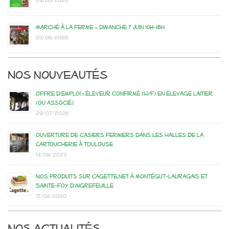
03/06/2026
Marché à la ferme – dimanche 7 juin 10h-18h
03/06/2026
Nos nouveautés
Offre d’emploi : éleveur confirmé (H/F) en élevage laitier
(ou associé)
29/07/2026
Ouverture de casiers fermiers dans les Halles de la
Cartoucherie à Toulouse
13/09/2023
Nos produits sur Cagette.net à Montégut-Lauragais et
Sainte-Foy d’Aigrefeuille
17/04/2020
Nos actualités