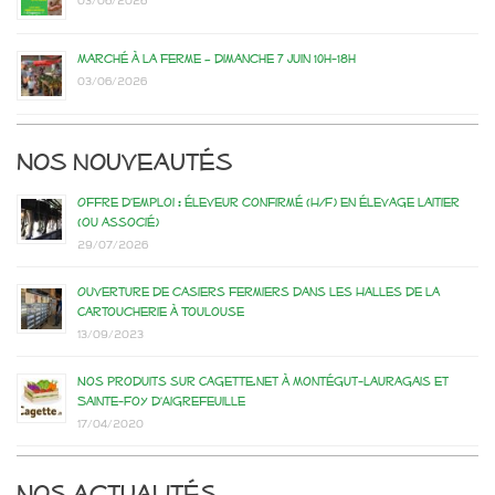
03/06/2026
Marché à la ferme – dimanche 7 juin 10h-18h
03/06/2026
Nos nouveautés
Offre d’emploi : éleveur confirmé (H/F) en élevage laitier
(ou associé)
29/07/2026
Ouverture de casiers fermiers dans les Halles de la
Cartoucherie à Toulouse
13/09/2023
Nos produits sur Cagette.net à Montégut-Lauragais et
Sainte-Foy d’Aigrefeuille
17/04/2020
Nos actualités