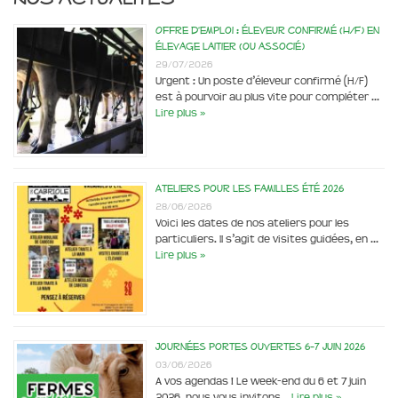
Offre d’emploi : éleveur confirmé (H/F) en
élevage laitier (ou associé)
29/07/2026
Urgent : Un poste d’éleveur confirmé (H/F)
est à pourvoir au plus vite pour compléter …
Lire plus »
Ateliers pour les familles été 2026
28/06/2026
Voici les dates de nos ateliers pour les
particuliers. Il s’agit de visites guidées, en …
Lire plus »
Journées portes ouvertes 6-7 juin 2026
03/06/2026
A vos agendas ! Le week-end du 6 et 7 juin
2026, nous vous invitons …
Lire plus »