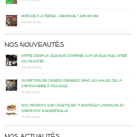
Marché à la ferme – dimanche 7 juin 10h-18h
03/06/2026
Nos nouveautés
Offre d’emploi : éleveur confirmé (H/F) en élevage laitier
(ou associé)
29/07/2026
Ouverture de casiers fermiers dans les Halles de la
Cartoucherie à Toulouse
13/09/2023
Nos produits sur Cagette.net à Montégut-Lauragais et
Sainte-Foy d’Aigrefeuille
17/04/2020
Nos actualités