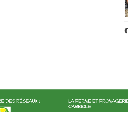
e des réseaux :
La ferme et fromageri
cabriole
Roubignol, 31540 Saint-Félix
Tél:
05 61 83 10 97