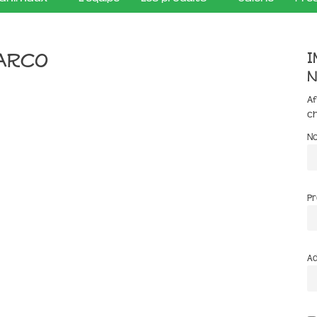
I
arco
n
Af
c
N
P
Ad