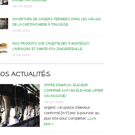
laitier (ou associé)
29/07/2026
Ouverture de casiers fermiers dans les Halles
de la Cartoucherie à Toulouse
13/09/2023
Nos produits sur Cagette.net à Montégut-
Lauragais et Sainte-Foy d’Aigrefeuille
17/04/2020
os actualités
Offre d’emploi : éleveur
confirmé (H/F) en élevage laitier
(ou associé)
29/07/2026
Urgent : Un poste d’éleveur
confirmé (H/F) est à pourvoir au
plus vite pour compléter …
Lire
plus »