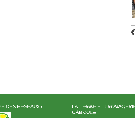
e des réseaux :
La ferme et fromageri
cabriole
Roubignol, 31540 Saint-Félix
Tél:
05 61 83 10 97