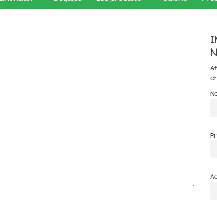
I
n
Af
c
N
P
Ad
→