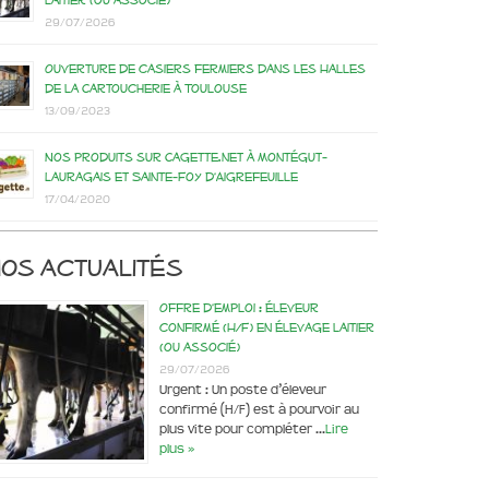
laitier (ou associé)
29/07/2026
Ouverture de casiers fermiers dans les Halles
de la Cartoucherie à Toulouse
13/09/2023
Nos produits sur Cagette.net à Montégut-
Lauragais et Sainte-Foy d’Aigrefeuille
17/04/2020
os actualités
Offre d’emploi : éleveur
confirmé (H/F) en élevage laitier
(ou associé)
29/07/2026
Urgent : Un poste d’éleveur
confirmé (H/F) est à pourvoir au
plus vite pour compléter …
Lire
plus »