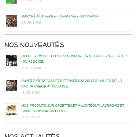
03/06/2026
Marché à la ferme – dimanche 7 juin 10h-18h
03/06/2026
Nos nouveautés
Offre d’emploi : éleveur confirmé (H/F) en élevage laitier
(ou associé)
29/07/2026
Ouverture de casiers fermiers dans les Halles de la
Cartoucherie à Toulouse
13/09/2023
Nos produits sur Cagette.net à Montégut-Lauragais et
Sainte-Foy d’Aigrefeuille
17/04/2020
Nos actualités