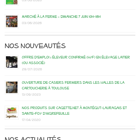
03/06/2026
Marché à la ferme – dimanche 7 juin 10h-18h
03/06/2026
Nos nouveautés
Offre d’emploi : éleveur confirmé (H/F) en élevage laitier
(ou associé)
29/07/2026
Ouverture de casiers fermiers dans les Halles de la
Cartoucherie à Toulouse
13/09/2023
Nos produits sur Cagette.net à Montégut-Lauragais et
Sainte-Foy d’Aigrefeuille
17/04/2020
Nos actualités