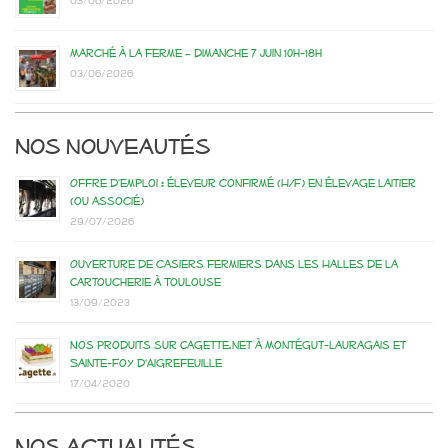
03/06/2026
Marché à la ferme – dimanche 7 juin 10h-18h
03/06/2026
Nos nouveautés
Offre d’emploi : éleveur confirmé (H/F) en élevage laitier
(ou associé)
29/07/2026
Ouverture de casiers fermiers dans les Halles de la
Cartoucherie à Toulouse
13/09/2023
Nos produits sur Cagette.net à Montégut-Lauragais et
Sainte-Foy d’Aigrefeuille
17/04/2020
Nos actualités