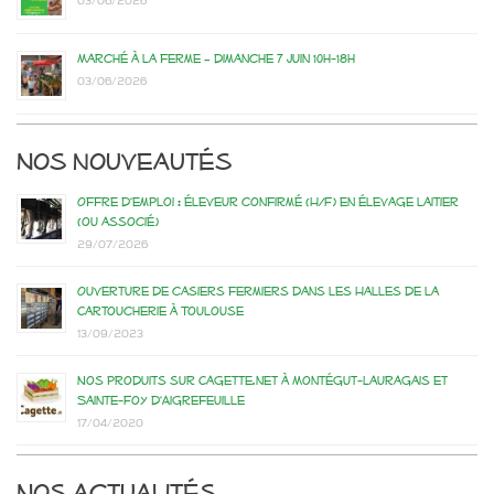
03/06/2026
Marché à la ferme – dimanche 7 juin 10h-18h
03/06/2026
Nos nouveautés
Offre d’emploi : éleveur confirmé (H/F) en élevage laitier
(ou associé)
29/07/2026
Ouverture de casiers fermiers dans les Halles de la
Cartoucherie à Toulouse
13/09/2023
Nos produits sur Cagette.net à Montégut-Lauragais et
Sainte-Foy d’Aigrefeuille
17/04/2020
Nos actualités