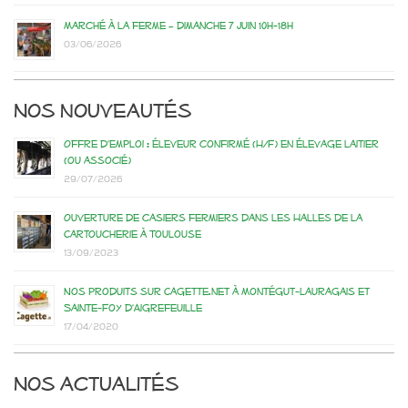
Marché à la ferme – dimanche 7 juin 10h-18h
03/06/2026
Nos nouveautés
Offre d’emploi : éleveur confirmé (H/F) en élevage laitier
(ou associé)
29/07/2026
Ouverture de casiers fermiers dans les Halles de la
Cartoucherie à Toulouse
13/09/2023
Nos produits sur Cagette.net à Montégut-Lauragais et
Sainte-Foy d’Aigrefeuille
17/04/2020
Nos actualités