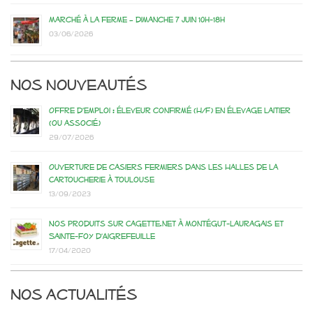
Marché à la ferme – dimanche 7 juin 10h-18h
03/06/2026
Nos nouveautés
Offre d’emploi : éleveur confirmé (H/F) en élevage laitier
(ou associé)
29/07/2026
Ouverture de casiers fermiers dans les Halles de la
Cartoucherie à Toulouse
13/09/2023
Nos produits sur Cagette.net à Montégut-Lauragais et
Sainte-Foy d’Aigrefeuille
17/04/2020
Nos actualités