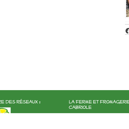
e des réseaux :
La ferme et fromageri
cabriole
Roubignol, 31540 Saint-Félix
Tél:
05 61 83 10 97