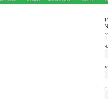
I
n
Af
c
N
P
→
Ad