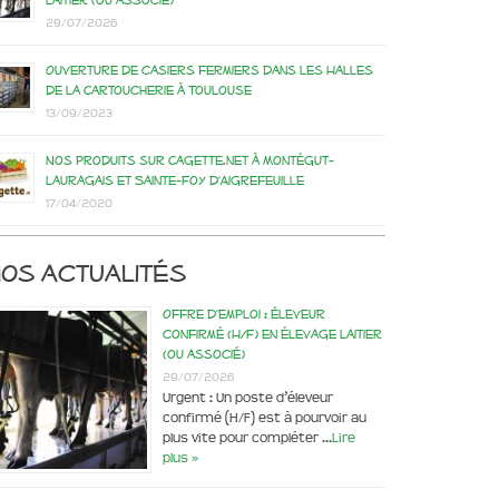
laitier (ou associé)
29/07/2026
Ouverture de casiers fermiers dans les Halles
de la Cartoucherie à Toulouse
13/09/2023
Nos produits sur Cagette.net à Montégut-
Lauragais et Sainte-Foy d’Aigrefeuille
17/04/2020
os actualités
Offre d’emploi : éleveur
confirmé (H/F) en élevage laitier
(ou associé)
29/07/2026
Urgent : Un poste d’éleveur
confirmé (H/F) est à pourvoir au
plus vite pour compléter …
Lire
plus »