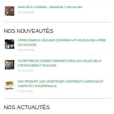
Marché à la ferme – dimanche 7 juin 10h-18h
03/06/2026
Nos nouveautés
Offre d’emploi : éleveur confirmé (H/F) en élevage laitier
(ou associé)
29/07/2026
Ouverture de casiers fermiers dans les Halles de la
Cartoucherie à Toulouse
13/09/2023
Nos produits sur Cagette.net à Montégut-Lauragais et
Sainte-Foy d’Aigrefeuille
17/04/2020
Nos actualités