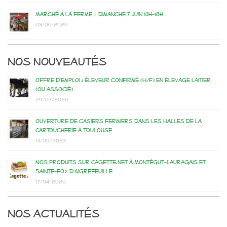
Marché à la ferme – dimanche 7 juin 10h-18h
03/06/2026
Nos nouveautés
Offre d’emploi : éleveur confirmé (H/F) en élevage laitier
(ou associé)
29/07/2026
Ouverture de casiers fermiers dans les Halles de la
Cartoucherie à Toulouse
13/09/2023
Nos produits sur Cagette.net à Montégut-Lauragais et
Sainte-Foy d’Aigrefeuille
17/04/2020
Nos actualités