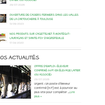
laitier (ou associé)
29/07/2026
Ouverture de casiers fermiers dans les Halles
de la Cartoucherie à Toulouse
13/09/2023
Nos produits sur Cagette.net à Montégut-
Lauragais et Sainte-Foy d’Aigrefeuille
17/04/2020
os actualités
Offre d’emploi : éleveur
confirmé (H/F) en élevage laitier
(ou associé)
29/07/2026
Urgent : Un poste d’éleveur
confirmé (H/F) est à pourvoir au
plus vite pour compléter …
Lire
plus »