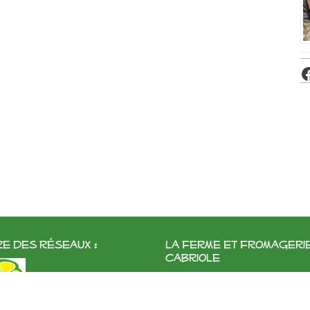
e des réseaux :
La ferme et fromageri
cabriole
Roubignol, 31540 Saint-Félix
Tél:
05 61 83 10 97