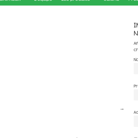
I
n
Af
c
N
P
→
Ad