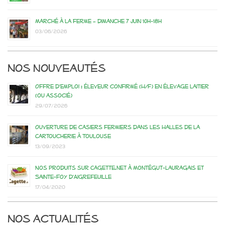
Marché à la ferme – dimanche 7 juin 10h-18h
03/06/2026
Nos nouveautés
Offre d’emploi : éleveur confirmé (H/F) en élevage laitier
(ou associé)
29/07/2026
Ouverture de casiers fermiers dans les Halles de la
Cartoucherie à Toulouse
13/09/2023
Nos produits sur Cagette.net à Montégut-Lauragais et
Sainte-Foy d’Aigrefeuille
17/04/2020
Nos actualités