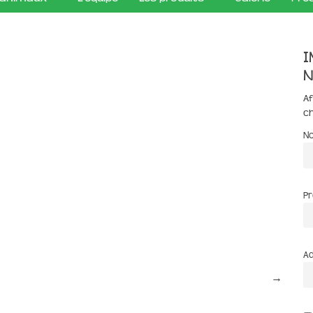
I
n
Af
c
N
P
Ad
→