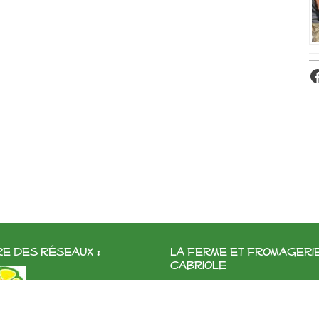
e des réseaux :
La ferme et fromageri
cabriole
Roubignol, 31540 Saint-Félix
Tél:
05 61 83 10 97