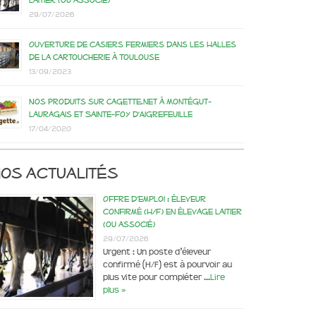
laitier (ou associé)
29/07/2026
Ouverture de casiers fermiers dans les Halles
de la Cartoucherie à Toulouse
13/09/2023
Nos produits sur Cagette.net à Montégut-
Lauragais et Sainte-Foy d’Aigrefeuille
17/04/2020
os actualités
Offre d’emploi : éleveur
confirmé (H/F) en élevage laitier
(ou associé)
29/07/2026
Urgent : Un poste d’éleveur
confirmé (H/F) est à pourvoir au
plus vite pour compléter …
Lire
plus »