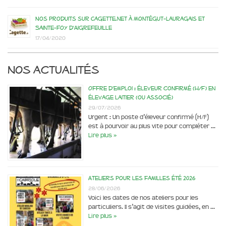
Nos produits sur Cagette.net à Montégut-Lauragais et
Sainte-Foy d’Aigrefeuille
17/04/2020
Nos actualités
Offre d’emploi : éleveur confirmé (H/F) en
élevage laitier (ou associé)
29/07/2026
Urgent : Un poste d’éleveur confirmé (H/F)
est à pourvoir au plus vite pour compléter …
Lire plus »
Ateliers pour les familles été 2026
28/06/2026
Voici les dates de nos ateliers pour les
particuliers. Il s’agit de visites guidées, en …
Lire plus »