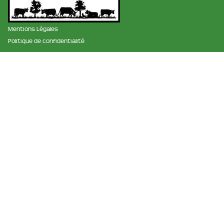
Mentions Légales
Politique de confidentialité
membre des réseaux :
La ferme et fromagerie de cabriole
Roubignol, 31540 Saint-Félix
Tél:
05 61 83 10 97
Horaires:
9h à 12h et de 15h à 18h
Email:
info@ferme-de-cabriole.com