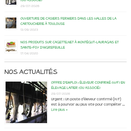
(ou associé)
29/07/2026
Ouverture de casiers fermiers dans les Halles de la
Cartoucherie à Toulouse
13/09/2023
Nos produits sur Cagette.net à Montégut-Lauragais et
Sainte-Foy d’Aigrefeuille
17/04/2020
Nos actualités
Offre d’emploi : éleveur confirmé (H/F) en
élevage laitier (ou associé)
29/07/2026
Urgent : Un poste d’éleveur confirmé (H/F)
est à pourvoir au plus vite pour compléter …
Lire plus »